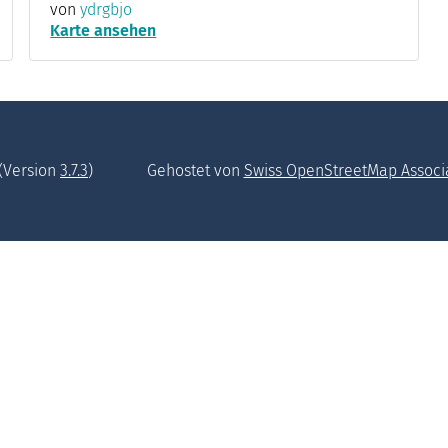
von
ydrgbjo
Karte ansehen
(Version
3.7.3
)
Gehostet von
Swiss OpenStreetMap Associ